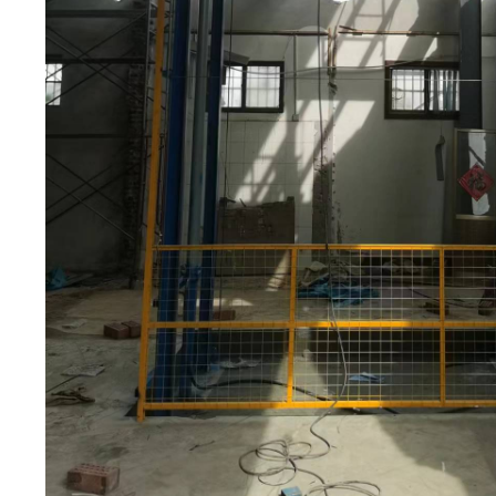
3
3
3