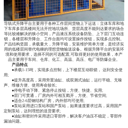
导轨式升降平台主要用于各种工作层间货物上下运送：立体车库和地
下车库多层高楼间无法开挖地坑场所、货层高度不能到达要求的场合
等比较难解决的狭小空间，产品液压系统设备防坠、上下层门互动连
3
3
3
锁，各楼层和升降台、工作台面均可设置操作按钮，实现多点控制。
产品结构坚固，承载量大，升降平稳，安装维护简单方便，是经济实
用的低楼层间替代电梯的理想货物输送设备。根据升降平台的安装环
境和使用要求，选择不同的可选配置,可取得更好的使用效果，本产
品主要用于车间、仓库、化工、高温、高压、电厂等防爆企业。
产品特点
●承载1-15吨，实现多点控制，上下楼层互动联锁， 达到安全使
用;
●提升高度高，采用旁置油缸、或双测式油缸，运行平稳、无噪
声、维修方便、使用寿命较长;
●停电手动下降、紧急停止按钮，方便、快捷、实用;
●层门可贯通，厂房内外可相互戳开，方便、节省空间;
●适合2-6层钢结构厂房，内外部均可使用;
●泵站采用进口泵站和国产泵站，如果速度要求过高，采用国产
定制泵站，达到理想的送货要求;
●油缸和密封件采用进口零部件，解决客户油压不稳定，零部件
漏油问题。