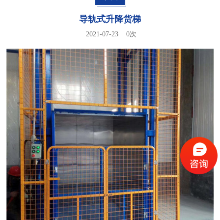
导轨式升降货梯
2021-07-23
0
次