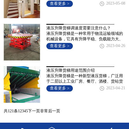
变压器故障造成电梯停顿;可以检查是否有其
2023-05-08
查看更多 >
他电
液压升降货梯调速度需要注意什么？
液压升降货梯是一种常用于物流运输领域的
机械设备，它具有升降平稳、负载能力大、
运行噪音小等优点。然而，液压升降货梯的
2023-04-26
查看更多 >
运行速度对于实际
液压升降货梯用途范围介绍
液压升降货梯是一种新型液压货梯，广泛用
于二层以上工业厂房、餐厅、酒楼、货站货
物运输，由于非常低高度仅150-300mm，实
2023-04-21
查看更多 >
用于不能开挖地坑的
共121条
1
2
3
4
5
下一页
非常后一页