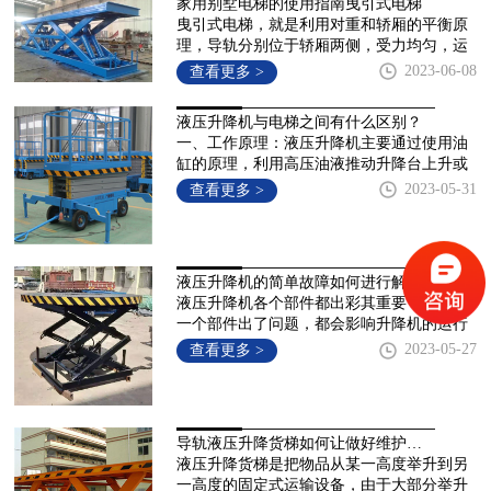
家用别墅电梯的使用指南曳引式电梯
曳引式电梯，就是利用对重和轿厢的平衡原
理，导轨分别位于轿厢两侧，受力均匀，运
行平稳，由永磁同步无齿轮曳引主机通过钢
2023-06-08
查看更多 >
丝绳带动轿厢上下
液压升降机与电梯之间有什么区别？
3
3
3
一、工作原理：液压升降机主要通过使用油
缸的原理，利用高压油液推动升降台上升或
下降。而电梯则采用电动机驱动电缆或液压
2023-05-31
查看更多 >
系统来使电梯箱子
液压升降机的简单故障如何进行解决？
液压升降机各个部件都出彩其重要，不管哪
一个部件出了问题，都会影响升降机的运行
与安全可靠性，如果升降机升不起来我们该
2023-05-27
查看更多 >
怎么办，或许还有很
导轨液压升降货梯如何让做好维护保养？
液压升降货梯是把物品从某一高度举升到另
一高度的固定式运输设备，由于大部分举升