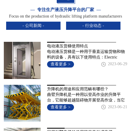
— 专注生产液压升降平台的厂家 —
Focus on the production of hydraulic lifting platform manufacturers
- 公司新闻 -
- 行业动态 -
电动液压货梯使用特点
电动液压货梯是一种用于垂直运输货物和物
料的设备，具有以下使用特点：Electric
hydraulic cargo elevator is a device used for
2023-06-29
查看更多 >
升降机的用途和应用范畴有哪些？
曲臂升降机是一种用以登高作业的升降平
台，它能够超越阻碍物开展登高作业，当它
升降机到一切部位时，大多能够边走边实际
2023-06-21
查看更多 >
操作，结构紧凑，控制