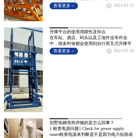
的物体重量体积大，导轨液压升降货梯厂家
2023-05-23
查看更多 >
设备安全平稳，因
升降平台的使用局限性及特点
在车站、酒店、码头以及工地作业等作业
中，很多时候都会使用到自行剪叉式升降平
台。In operations such as stations, hotels, docks
2023-05-16
查看更多 >
别墅电梯突然停顿的是怎么回事？
1 检查电源问题1 Check for power supply
issues检查电源来判断是不是因为电力短路或